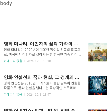
body
영화 미나리, 이민자의 꿈과 가족의 의미
영화 미나리는 2020년에 개봉한 정이삭 감독의 작품으
로, 미국에서 이민자로 살아가는 한 한국인 가족의 이야
기를 담고 있습니다. 이 영화는 1980년대 미국 남부의
카테고리 없음
2024. 12. 3. 15:30
시골 마을을 배경으로, 가족의 정체성과 생존, 그리고
희망을 그린 작품으로 많은 사랑을 받았습니다. 아카데
미 시상식에서 윤여정 배우가 여우조연상을 수상하며,
영화 인셉션의 꿈과 현실, 그 경계의 이야기
한국 영화의 또 다른 역사를 쓴 작품이기도 합니다. 이
번 글에서는 영화 미나리의 주제와 메시지를 중심으로
영화 인셉션은 2010년 크리스토퍼 놀란 감독이 연출한
깊이 있는 분석을 진행해 보겠습니다. 이민자의 꿈 미나
작품으로, 꿈과 현실을 넘나드는 독창적인 스토리와 놀
리가 그리는 희망의 뿌리영화 미나리는 이민자의 꿈과
라운 비주얼로 전 세계적으로 사랑받은 영화입니다. 이
카테고리 없음
2024. 12. 3. 13:47
도전을 중심으로 전개됩니다. 주인공 제이콥(스티븐
작품은 단순한 오락을 넘어, 무의식과 인간의 심리에 대
연)은 아메리칸 드림을 이루기 위해 아칸소의 시골로 이
한 철학적인 질문을 던지며 관객들에게 깊은 생각과 여
주해 농장을 시작합니다. 그는 한국 채소를 재배해 이민
운을 남깁니다. 이번 글에서는 영화의 주요 요소인 꿈과
영화 어벤져스: 인피니티 워, 절망 속에서 피어난 희생과 연대의 메시지