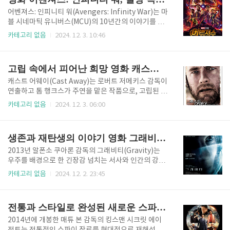
자 시장을 공략하겠다는..
현실의 경계, 주인공 코브의 내면적 갈등, 그리고 결말
의 철학적 메시지를 중심으로 분석해보겠습니다. 꿈과
어벤져스: 인피니티 워(Avengers: Infinity War)는 마
현실의 경계 인셉션의 독창적인 설정영화 인셉션의 가
블 시네마틱 유니버스(MCU)의 10년간의 이야기를 집
장 큰 특징은 꿈속에서 이루어지는 스토리와 독창적인
대성한 작품으로, 타노스와 어벤져스 간의 대결을 중심
카테고리 없음
2024. 12. 3. 10:46
설정입니다. 주인공 코브(레오나르도 디카프리오)는 꿈
으로 전개됩니다. 이 영화는 기존 히어로 영화와는 달리
속으로 들어가 타인의 무의식에 침투해 정보를 훔치는
절망적이고 충격적인 결말로, 희생과 패배라는 독특한
전문적인 '꿈 도둑'입니다. 영화의 핵심은 단순히 정보
테마를 통해 관객들에게 강렬한 여운을 남겼습니다. 타
고립 속에서 피어난 희망 영화 캐스트 어웨이의 생존 이야기
를 훔치는 것이 아니라, ..
노스의 목표: 균형을 위한 폭력영화는 타노스라는 강력
한 빌런의 철학과 목적을 중심으로 전개됩니다. 그는 우
캐스트 어웨이(Cast Away)는 로버트 저메키스 감독이
주의 자원이 한정되어 있으며, 생명체가 이를 과도하게
연출하고 톰 행크스가 주연을 맡은 작품으로, 고립된 섬
소비하고 있다고 믿습니다. 이러한 신념 아래 그는 인피
에서 홀로 살아가며 생존과 인간의 본질을 탐구하는 감
카테고리 없음
2024. 12. 3. 06:00
니티 스톤을 모아, 우주의 생명체 절반을 무작위로 소멸
동적인 이야기입니다. 영화는 생존을 위한 처절한 투쟁
시켜 '균형'을 이루고자 합니다. 타노스의 목표는 단순
속에서도 인간다움을 잃지 않으려는 한 남자의 여정을
한 악행이 아니라, 그의 왜곡된 이상주의에서 비롯된 것
통해 관객들에게 강렬한 메시지를 전달합니다.척 놀랜
생존과 재탄생의 이야기 영화 그래비티 속 인간의 의지
입니..
드 생존과 고립의 시작영화의 주인공 척 놀랜드는 현대
사회에서 시간을 관리하며 바쁘게 살아가는 페덱스 직
2013년 알폰소 쿠아론 감독의 그래비티(Gravity)는
원으로 등장합니다. 그는 항상 시간에 쫓기며 효율성을
우주를 배경으로 한 긴장감 넘치는 서사와 인간의 강인
중시하지만, 비행기 사고로 인해 무인도에 홀로 남겨지
한 생존 본능을 다룬 영화입니다. 산드라 블록과 조지
카테고리 없음
2024. 12. 2. 23:45
면서 완전히 다른 삶을 경험하게 됩니다. 섬에서의 첫
클루니가 주연을 맡아, 우주라는 극한의 상황 속에서 펼
날, 척은 자신이 처한 상황의 심각성을 깨닫고 생존을
쳐지는 생존과 복귀의 여정을 그립니다. 이 영화는 탁월
위해 적응해야 함을 느낍니다. 처음에는 불안과 혼란 속
한 시각적 연출과 감정적인 깊이를 통해 관객들에게 강
전통과 스타일로 완성된 새로운 스파이 영화 영화 킹스맨 시크릿 에이전트
에 빠지지만, 점차 불을..
렬한 경험을 선사했습니다.우주에서의 고립: 절대적인
고독영화는 우주 왕복선 익스플로러가 파괴되는 장면
2014년에 개봉한 매튜 본 감독의 킹스맨 시크릿 에이
으로 시작되며, 주인공 라이언 스톤 박사(산드라 블록