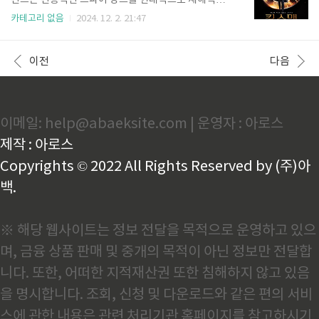
전트는 전통적인 스파이 장르를 현대적으로 재해석한
분)가 무중력 상태에서 고립되는 극한의 상황을 맞이합
영화로, 독특한 스타일과 유머, 그리고 강렬한 액션이
카테고리 없음
2024. 12. 2. 21:47
니다. 동료 맷 코왈스키(조지 클루니 분)와 함께 지구로
어우러진 작품입니다. 마크 밀러의 동명 그래픽 노블을
돌아가기 위해 노력하지만, 우주의 어둠 속에서 그들의
원작으로 한 이 영화는 비밀 정보기관 "킹스맨"의 신입
생존 가능성은 점점 희박해 보입니다. 라이언이 우주에
요원 에그시의 성장 이야기와 함께, 악당 발렌타인의 거
이전
다음
서 홀로 남겨진 장면..
대한 음모를 둘러싼 스릴 넘치는 스토리를 그립니다.킹
스맨의 세계: 전통과 현대의 조화영화 킹스맨 시크릿 에
이전트는 비밀 정보기관 킹스맨의 독특한 세계관을 중
심으로 펼쳐지는 이야기를 보여줍니다. 킹스맨은 단순
이메일: help@abaeksite.com | 운영자 : 아로스
한 정보기관이 아니라, 전통적인 영국 신사 이미지를 기
반으로 첨단 기술과 전통적 가치를 결합한 독창적인 설
제작 : 아로스
정을 자랑합니다. 영화 속 킹스맨 요원들은 고급스러운
맞춤 양복을 입고 우아한 태..
Copyrights © 2022 All Rights Reserved by (주)아
백.
※ 해당 웹사이트는 정보 전달을 목적으로 운영하고 있으
며, 금융 상품 판매 및 중개의 목적이 아닌 정보만 전달합
니다. 또한, 어떠한 지적재산권 또한 침해하지 않고 있음
을 명시합니다. 조회, 신청 및 다운로드와 같은 편의 서비
스에 관한 내용은 관련 처리기관 홈페이지를 참고하시기